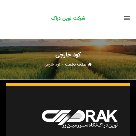
شرکت نوین دراک
کود خارجی
صفحه نخست
کود خارجی