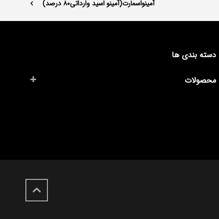
آمینواسمارت(آمینو اسید وارداتی۸۰ درصد)
دسته بندی ها
محصولات