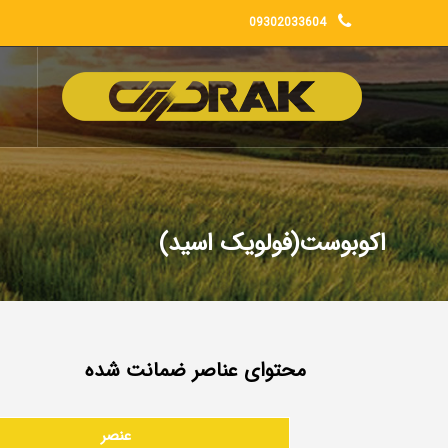
09302033604
اکوبوست(فولویک اسید)
محتوای عناصر ضمانت شده
عنصر