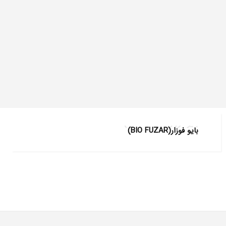
بایو فوزار(BIO FUZAR)
بایو فوزار(BIO FUZAR)
محصولات بیولوژیک