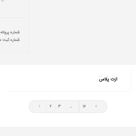
شماره پروانه بهر
شماره ثبت ماده
ازت پلاس
ازت پلاس
کودهای NPK
,
محصولات
۱
۲
۳
…
۱۶