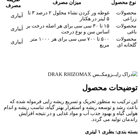
نوع محصول
میزان مصرف
مصرف
محصولات
غوطه ور کردن نشاء محلول ۲ درصد ۳ تا
آبیارى
زراعى
۵ لیتر در هکتار
محصولات
۱۵ تا ۳۰ سى سى براى هر اصله درخت بر
آبیارى
باغی
اساس سن و نوع درخت
محصولات
۵۰۰ تا ۷۰۰ سى سى براى هر ۱۰۰۰ متر
آبیاری
گلخانه اى
مربع
توضیحات محصول
این ترکیب به منظور تحریک و تسریع ریشه زایى فرموله شده که
باعث رشد و توسعه ریشه و استقرار بهتر گیاه، تناسب ریشه و اندام
هوایى گیاه و بهبود جذب آب و مواد غذایى و در نتیجه افزایش
راندمان تولید مى گردد.
بسته بندی: بطری ۱ لیتری