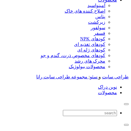
آمینواسید
اصلاح کننده های خاک
پتاس
زیرکشت
سولفور
فسفر
کودهای NPK
کودهای تغذیه ای
کودهای ژله ای
کودهای مخصوص ذرت، گندم و جو
محرک های رشد
محصولات بیولوژیک
طراحی سایت
و
سئو
:
مجموعه طراحی سایت راتا
نوین دراک
محصولات