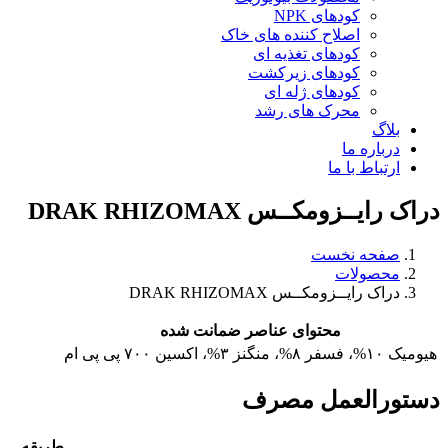
کودهای NPK
اصلاح کننده های خاک
کودهای تغذیه ای
کودهای زیرکشت
کودهای ژله ای
محرک های رشد
بلاگ
درباره ما
ارتباط با ما
دراک رایــزومکــس DRAK RHIZOMAX
صفحه نخست
محصولات
دراک رایــزومکــس DRAK RHIZOMAX
محتوای عناصر ضمانت شده
هیومیک ۱۰%، فسفر ۸%، منگنز ۳%، اکسین ۷۰۰ پی پی ام
دستورالعمل مصرف
طریقه