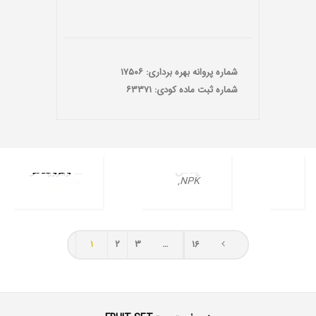
شماره پروانه بهره برداری: ۱۷۵۰۶
شماره ثبت ماده کودی: ۶۳۳۷۱
بایو
ازت
بایو
فوزار(BIO
پلاس
فوزار(BIO
ازت
FUZAR)
کودهای
FUZAR)
پلاس
ویروپلاس
محصولات
,
NPK
بیولوژیک
ویروپلاس
محصولات
۱
۲
۳
…
۱۶