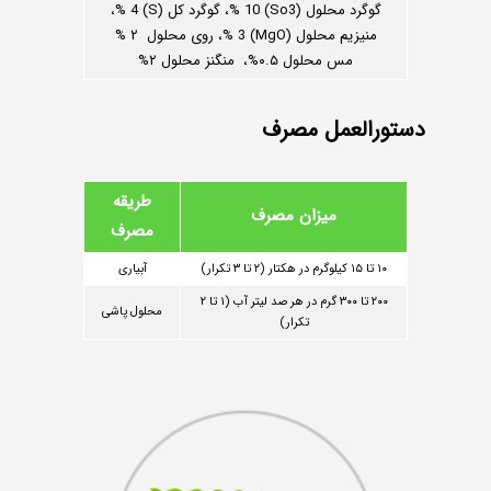
گوگرد محلول (So3) 10 %، گوگرد کل (S) 4 %،
منیزیم محلول (MgO) 3 %، روی محلول ۲ %
مس محلول ۰.۵%، منگنز محلول ۲%
دستورالعمل مصرف
طریقه
میزان مصرف
مصرف
۱۰ تا ۱۵ کیلوگرم در هکتار (۲ تا ۳ تکرار)
آبیاری
۲۰۰ تا ۳۰۰ گرم در هر صد لیتر آب (۱ تا ۲
محلول پاشی
تکرار)