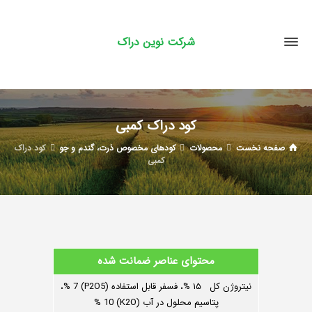
شرکت نوین دراک
کود دراک کمبی
صفحه نخست
محصولات
کودهای مخصوص ذرت، گندم و جو
کود دراک
کمبی
محتوای عناصر ضمانت شده
نیتروژن کل ۱۵ %، فسفر قابل استفاده (P2O5) 7 %،
پتاسیم محلول در آب (K2O) 10 %