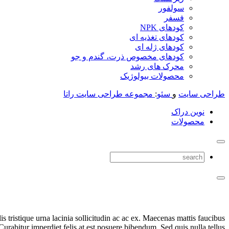
سولفور
فسفر
کودهای NPK
کودهای تغذیه ای
کودهای ژله ای
کودهای مخصوص ذرت، گندم و جو
محرک های رشد
محصولات بیولوژیک
طراحی سایت
و
سئو
:
مجموعه طراحی سایت راتا
نوین دراک
محصولات
s tristique urna lacinia sollicitudin ac ac ex. Maecenas mattis faucibus
rabitur imperdiet felis at est posuere bibendum. Sed quis nulla tellus.