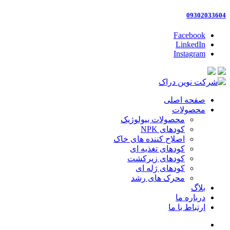
09302033604
Facebook
LinkedIn
Instagram
صفحه اصلی
محصولات
محصولات بیولوژیک
کودهای NPK
اصلاح کننده های خاک
کودهای تغذیه ای
کودهای زیرکشت
کودهای ژله ای
محرک های رشد
بلاگ
درباره ما
ارتباط با ما