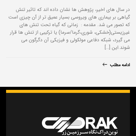
در سال های اخیر، پژوهش ها نشان داده اند که تاثیر تنش
گیاهی بر بیماری های ویروسی بسیار عمیق تر از آن چیزی است
که تصور می شد. مقدمه : زمانی که گیاه تحت تنش های
غیرزیستی(خشکی، شوری،گرما/سرما) یا ترکیبی از تنش ها قرار
می گیرد، شبکه دفاعی مولکولی و فیزیکی آن دگرگون می
شوند.این […]
ادامه مطلب