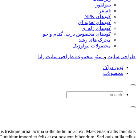
سولفور
فسفر
کودهای NPK
کودهای تغذیه ای
کودهای ژله ای
کودهای مخصوص ذرت، گندم و جو
محرک های رشد
محصولات بیولوژیک
طراحی سایت
و
سئو
:
مجموعه طراحی سایت راتا
نوین دراک
محصولات
s tristique urna lacinia sollicitudin ac ac ex. Maecenas mattis faucibus
rabitur imperdiet felis at est posuere bibendum. Sed quis nulla tellus.