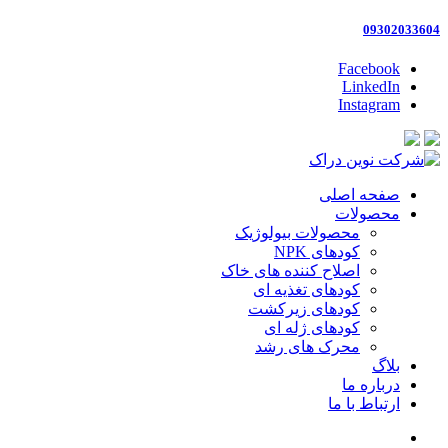
09302033604
Facebook
LinkedIn
Instagram
صفحه اصلی
محصولات
محصولات بیولوژیک
کودهای NPK
اصلاح کننده های خاک
کودهای تغذیه ای
کودهای زیرکشت
کودهای ژله ای
محرک های رشد
بلاگ
درباره ما
ارتباط با ما